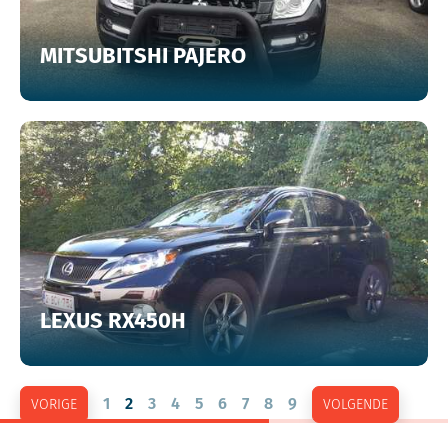
MITSUBITSHI PAJERO
LEXUS RX450H
1
2
3
4
5
6
7
8
9
VORIGE
VOLGENDE