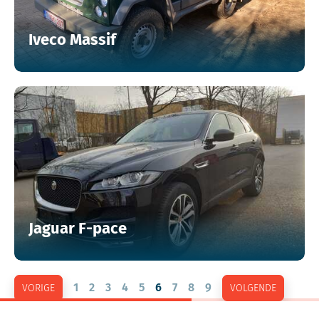
Iveco Massif
Jaguar F-pace
1
2
3
4
5
6
7
8
9
VORIGE
VOLGENDE